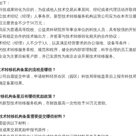
如下：
科技成果转化为目的，为促成他人技术交易从事居间、经纪或者代理活动并取
立技术经纪（经理）人事务所。新型技术转移服务机构运营公司应为在本市注
且注册资金不少于50万元；
员应为普通高等院校、公益类科研院所等事业单位的科技人员，具有较强的开
应有稳定合作的技术输出方，并签署与技术转移转化相关的合作协议；
术经纪（经理）人不少于3人，以及满足经营要求的办公场地、设备等条件；
的技术转移服务章程、规范和程序，健全的内部管理制度，科学合理的员工激
企业为主要目标客户群，并已实质性为南京企业开展技术转移服务。
技术转移机构备案的流程是哪些？
公司自愿提交申请，申请材料经所在区（园区）科技局审核盖章后上报市科技
确定备案结果。
转移机构备案后有哪些奖励政策？
的新型技术转移服务机构，市财政最高一次性给予30万元资助。
型技术转移机构备案需要提交哪些材料？
需提供以下材料：
技成果交易奖励申报书原件；