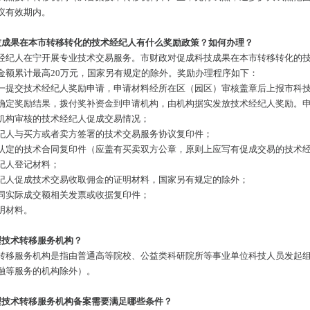
议有效期内。
技成果在本市转移转化的技术经纪人有什么奖励政策？如何办理？
经纪人在宁开展专业技术交易服务。市财政对促成科技成果在本市转移转化的技
金额累计最高20万元，国家另有规定的除外。奖励办理程序如下：
一提交技术经纪人奖励申请，申请材料经所在区（园区）审核盖章后上报市科
确定奖励结果，拨付奖补资金到申请机构，由机构据实发放技术经纪人奖励。
机构审核的技术经纪人促成交易情况；
纪人与买方或者卖方签署的技术交易服务协议复印件；
认定的技术合同复印件（应盖有买卖双方公章，原则上应写有促成交易的技术
纪人登记材料；
纪人促成技术交易收取佣金的证明材料，国家另有规定的除外；
同实际成交额相关发票或收据复印件；
明材料。
型技术转移服务机构？
转移服务机构是指由普通高等院校、公益类科研院所等事业单位科技人员发起
融等服务的机构除外）。
型技术转移服务机构备案需要满足哪些条件？