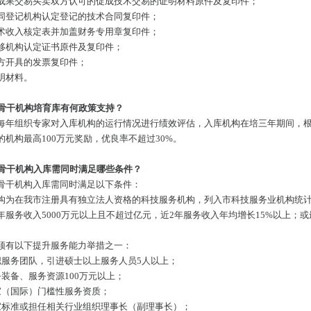
成果交易买卖双方认可的促成技术交易的证明材料原件及复印件；
同登记机构认定登记的技术合同复印件；
术收入核定表并加盖财务专用章复印件；
移机构认定证书原件及复印件；
方开具的发票复印件；
明材料。
务骨干机构培育库有何政策支持？
每年组织专家对入库机构的运行情况进行绩效评估，入库机构在培三年期间，
的机构最高100万元奖励，优良率不超过30%。
务骨干机构入库需同时满足哪些条件？
骨干机构入库需同时满足以下条件：
构为在我市注册具有独立法人资格的科技服务机构，列入市科技服务业机构统
年服务收入5000万元以上且不超过亿元，近2年服务收入年均增长15%以上；
须有以下提升服务能力举措之一：
职服务团队，引进硕士以上服务人员5人以上；
务装备、服务资源100万元以上；
家（国际）门槛性服务资质；
家标准或担任相关行业组织理事长（副理事长）；