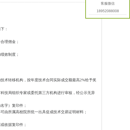
客服微信
18952088008
如下：
得合理佣金；
励绩效制度；
技术转移机构，按年度技术合同实际成交额最高2%给予奖
市科技局组织专家或委托第三方机构进行审核，经公示无异
构名字）复印件；
心可由所属高校院所统一出具促成技术交易证明材料；
票或收据复印件；