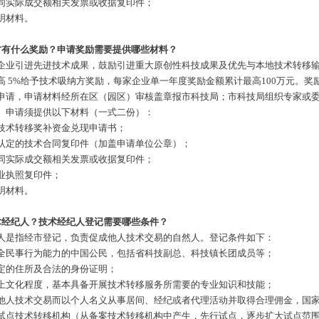
同实际成交额相关发票或收据复印件；
明材料。
方有什么奖励？申请奖励需要提供哪些材料？
企业引进先进技术成果，鼓励引进重大原创性科技成果及优先与本地技术转移
高 5%给予技术吸纳方奖励，每家企业单一年度奖励金额累计最高100万元。奖
申请，申请材料经所在区（园区）审核盖章报市科技局；市科技局组织专家或
。申请须提供以下材料（一式二份）：
技术转移奖补资金兑现申请书；
认定的技术合同复印件（加盖申请单位公章）；
同实际成交额相关发票或收据复印件；
业执照复印件；
明材料。
术经纪人？技术经纪人登记需要哪些条件？
人是指经市登记，负责促成他人技术交易的自然人。登记条件如下：
全民事行为能力的中国公民，包括省科技副总、科技镇长团成员等；
定的住所及合法的身份证明；
上文化程度，基本具备开展技术转移服务所需要的专业知识和技能；
他人技术交易而以个人名义从事居间、经纪或者代理活动并取得合理佣金，国
试点技术转移机构（从备案技术转移机构中产生，先行试点，逐步扩大试点范