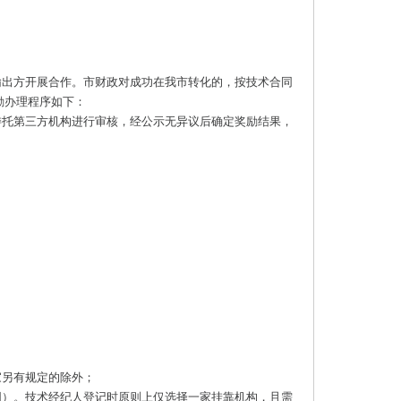
输出方开展合作。市财政对成功在我市转化的，按技术合同
励办理程序如下：
委托第三方机构进行审核，经公示无异议后确定奖励结果，
家另有规定的除外；
围）。技术经纪人登记时原则上仅选择一家挂靠机构，且需