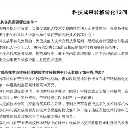
科技成果转移转化13问
机构备案需要哪些条件？
机构是指经市备案、负责促成他人技术交易的独立法人企事业单位。备案条件
宁注册的独立法人企事业单位或在宁的高校技术转移中心；
科技成果转化为目的，为促成他人技术交易从事居间、经纪或者代理活动并取
术经纪人不少于3人；拥有固定办公场所及相应的技术转移服务经营条件；
的技术转移服务章程、规范和程序，健全的内部管理制度，科学合理的员工激
企业为重要目标客户群，且已正式运营。
技成果在本市转移转化的技术转移机构有什么奖励？如何办理呢？
转移机构在宁开展技术转移转化活动。市财政对促成科技成果在本市转移转化的
单一年度奖励金额累计最高50万元。
移机构自愿提出申请，申请材料经所在区（园区）审核盖章后上报市科技局；
励结果，拨付奖补资金。申请须提供以下材料（一式两份）：
认定的技术合同（应盖有买卖双方公章，原则上应写有促成交易的技术转移机
移机构与买方或者卖方的技术交易服务协议复印件，在宁省级高校技术转移中
易相关信息及其技术合同实际成交额汇总清单；
移机构（在宁省级高校技术转移中心除外）促成技术交易收取佣金时开具的发